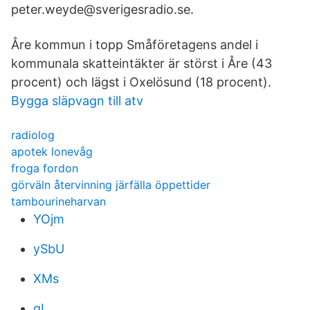
peter.weyde@sverigesradio.se.
Åre kommun i topp Småföretagens andel i
kommunala skatteintäkter är störst i Åre (43
procent) och lägst i Oxelösund (18 procent).
Bygga släpvagn till atv
radiolog
apotek lonevåg
froga fordon
görväln återvinning järfälla öppettider
tambourineharvan
YOjm
ySbU
XMs
gL