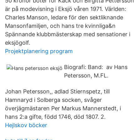
50 kronor böter för Käck och Birgitta Pettersson
är på modevisning i Eksjö våren 1971. Världen:
Charles Manson, ledare för den sektliknande
Mansonfamiljen, och hans tre kvinnliga&n
Spännande klubbmästerskap med sensationer i
eksjögolf.
Projektplanering program
Biografi: Band: av Hans
Petersson, M.FL.
Johan Petersson,, adlad Stiernspetz, till
Hamnaryd i Solberga socken, svåger
överjägmästaren Per Markus Mannerstedt, i
hans 2:a gifte, född 1746, död 1807. 2.
Hejlskov böcker