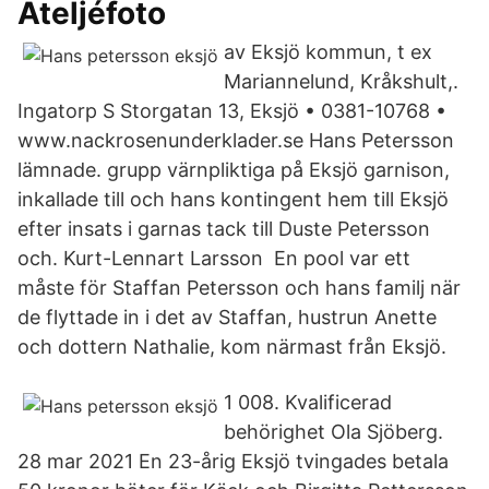
Ateljéfoto
av Eksjö kommun, t ex
Mariannelund, Kråkshult,.
Ingatorp S Storgatan 13, Eksjö • 0381-10768 •
www.nackrosenunderklader.se Hans Petersson
lämnade. grupp värnpliktiga på Eksjö garnison,
inkallade till och hans kontingent hem till Eksjö
efter insats i garnas tack till Duste Petersson
och. Kurt-Lennart Larsson En pool var ett
måste för Staffan Petersson och hans familj när
de flyttade in i det av Staffan, hustrun Anette
och dottern Nathalie, kom närmast från Eksjö.
1 008. Kvalificerad
behörighet Ola Sjöberg.
28 mar 2021 En 23-årig Eksjö tvingades betala