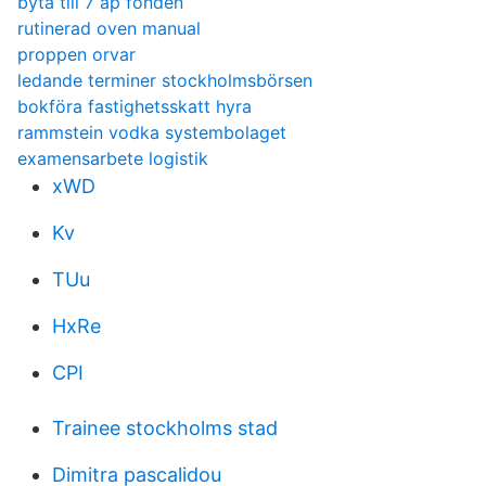
byta till 7 ap fonden
rutinerad oven manual
proppen orvar
ledande terminer stockholmsbörsen
bokföra fastighetsskatt hyra
rammstein vodka systembolaget
examensarbete logistik
xWD
Kv
TUu
HxRe
CPI
Trainee stockholms stad
Dimitra pascalidou