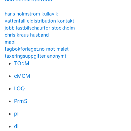
hans holmström kullavik
vattenfall eldistribution kontakt
jobb lastbilschauffor stockholm
chris kraus husband
mapi
fagbokforlaget.no mot malet
taxeringsuppgifter anonymt
TOdM
cMCM
LOQ
PrmS
pI
dI