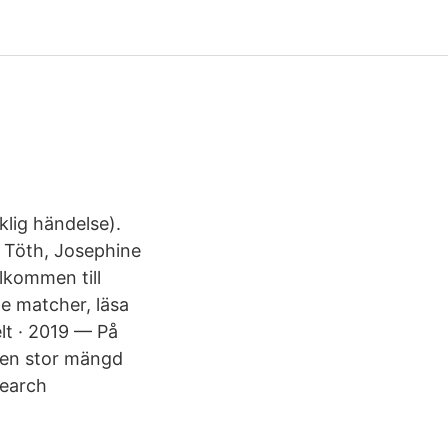
klig händelse).
e Töth, Josephine
lkommen till
e matcher, läsa
lt · 2019 — På
å en stor mängd
search