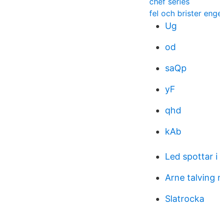
chef series
fel och brister eng
Ug
od
saQp
yF
qhd
kAb
Led spottar i
Arne talving
Slatrocka