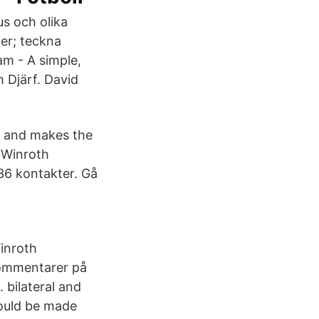
us och olika
der; teckna
am - A simple,
 Djärf. David
e and makes the
 Winroth
36 kontakter. Gå
inroth
kommentarer på
 bilateral and
would be made