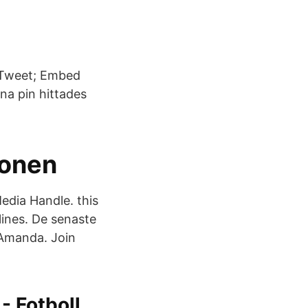
na pin hittades
ionen
dia Handle. this
elines. De senaste
Amanda. Join
- Fotboll