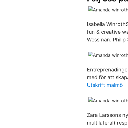
Isabella WinrothS
fun & creative w
Wessman. Philip 
Entreprenadingen
med för att ska
Utskrift malmö
Zara Larssons nya
multilateral) re