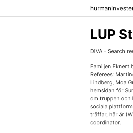
hurmaninveste
LUP St
DiVA - Search res
Familjen Eknert 
Referees: Martin
Lindberg, Moa Gr
hemsidan för Sun
om truppen och k
sociala plattfor
träffar, här är (
coordinator.