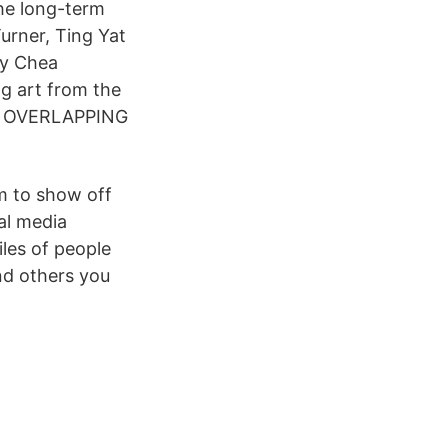
he long-term
urner, Ting Yat
ay Chea
ng art from the
NG OVERLAPPING
m to show off
ial media
iles of people
d others you