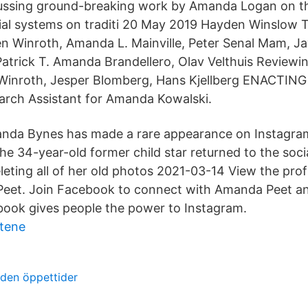
cussing ground-breaking work by Amanda Logan on t
ial systems on traditi 20 May 2019 Hayden Winslow T
en Winroth, Amanda L. Mainville, Peter Senal Mam, J
Patrick T. Amanda Brandellero, Olav Velthuis Reviewi
n Winroth, Jesper Blomberg, Hans Kjellberg ENACTI
ch Assistant for Amanda Kowalski.
nda Bynes has made a rare appearance on Instagra
The 34-year-old former child star returned to the soc
leting all of her old photos 2021-03-14 View the prof
et. Join Facebook to connect with Amanda Peet an
ook gives people the power to Instagram.
ötene
aden öppettider