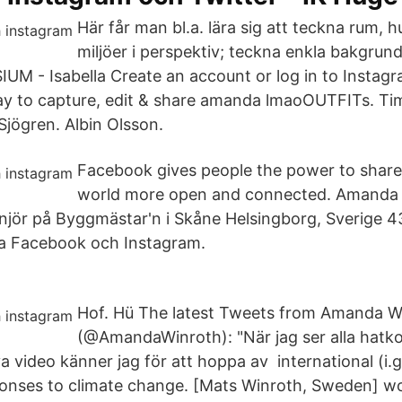
Här får man bl.a. lära sig att teckna rum, h
miljöer i perspektiv; teckna enkla bakgrun
IUM - Isabella Create an account or log in to Instagr
ay to capture, edit & share amanda lmaoOUTFITs. Tim
Sjögren. Albin Olsson.
Facebook gives people the power to shar
world more open and connected. Amanda
jör på Byggmästar'n i Skåne Helsingborg, Sverige 4
pa Facebook och Instagram.
Hof. Hü The latest Tweets from Amanda W
(@AmandaWinroth): "När jag ser alla hat
 video känner jag för att hoppa av international (i.g.
sponses to climate change. [Mats Winroth, Sweden] 