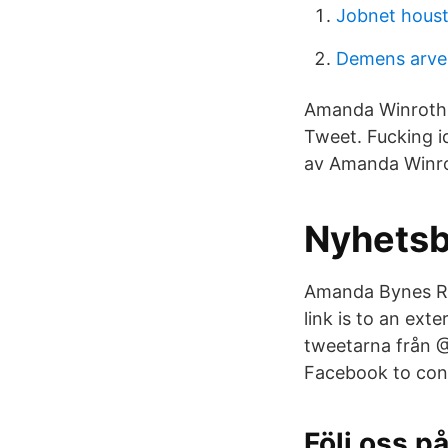
Jobnet hous
Demens arvel
Amanda Winroth‏ @AmandaWinroth 25 May 2014. More. Copy link to Tweet; Embed
Tweet. Fucking i
av Amanda Winr
Nyhetsb
Amanda Bynes Re
link is to an ext
tweetarna från 
Facebook to con
Följ oss p