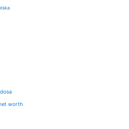
elska
 dosa
 net worth