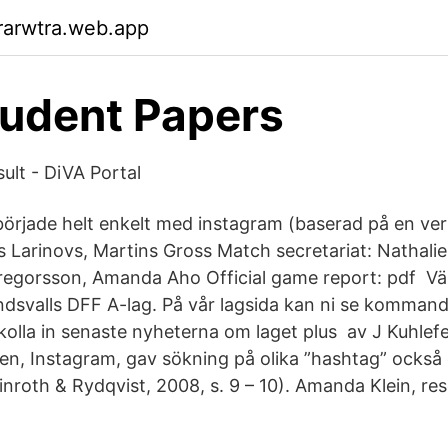
rarwtra.web.app
udent Papers
ult - DiVA Portal
började helt enkelt med instagram (baserad på en ver
s Larinovs, Martins Gross Match secretariat: Nathali
egorsson, Amanda Aho Official game report: pdf Vä
dsvalls DFF A-lag. På vår lagsida kan ni se kommand
olla in senaste nyheterna om laget plus av J Kuhlefe
men, Instagram, gav sökning på olika ”hashtag” ocks
Winroth & Rydqvist, 2008, s. 9 – 10). Amanda Klein, re